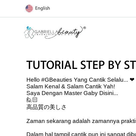
English
TUTORIAL STEP BY S
Hello #GBeauties Yang Cantik Selalu...
❤
Salam Kenal & Salam Cantik Yah!
Saya Dengan Master Gaby Disini...
🙋🏻
高品質の美しさ
Zaman sekarang adalah zamannya praktis a
Dalam hal tampil cantik pun ini sangat dib