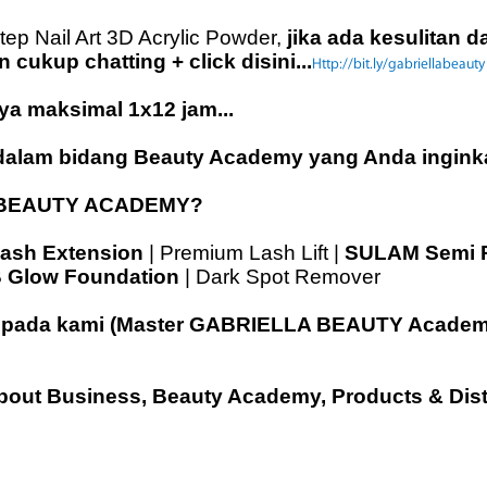
ep Nail Art 3D Acrylic Powder,
jika ada kesulitan 
up chatting + click disini...
Http://bit.ly/gabriellabeauty
ya maksimal 1x12 jam...
dalam bidang Beauty Academy yang Anda inginka
A BEAUTY ACADEMY?
ash Extension
| Premium Lash Lift |
SULAM Semi 
 Glow Foundation
| Dark Spot Remover
i kepada kami (Master GABRIELLA BEAUTY Academ
About Business, Beauty Academy, Products & Dist