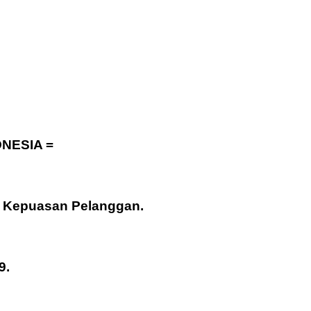
NESIA =
an Kepuasan Pelanggan.
9.