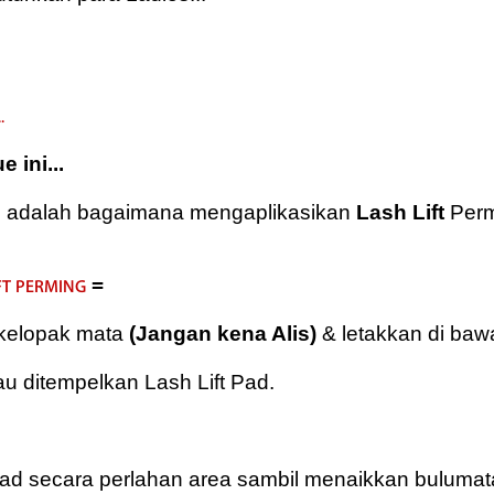
.
 ini...
gu adalah bagaimana mengaplikasikan
Lash Lift
Perm
=
FT PERMING
 kelopak mata
(Jangan kena Alis)
& letakkan di baw
u ditempelkan Lash Lift Pad.
 Pad secara perlahan area sambil menaikkan bulumat