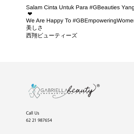
Salam Cinta Untuk Para #GBeauties Yang S
❤
We Are Happy To #GBEmpoweringWome
美しさ
西翔ビューティーズ
Call Us
62 21 987654