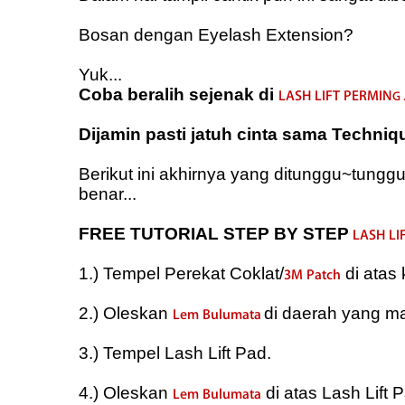
Bosan dengan Eyelash Extension?
Yuk...
Coba beralih sejenak di
LASH LIFT PERMIN
G
.
Dijamin pasti jatuh cinta sama Technique
Berikut ini akhirnya yang ditunggu~tung
benar...
FREE TUTORIAL STEP BY STEP
LASH LI
1.) Tempel Perekat Coklat/
di atas
3M Patch
2.) Oleskan
di daerah yang ma
Lem Bulumata
3.) Tempel Lash Lift Pad.
4.) Oleskan
di atas Lash Lift
Lem Bulumata