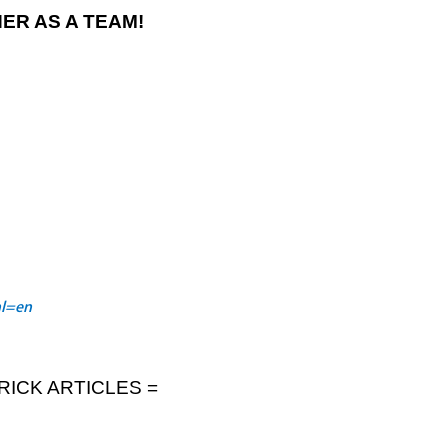
R AS A TEAM!
hl=en
TRICK ARTICLES =