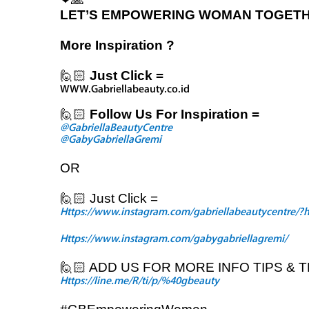
LET’S EMPOWERING WOMAN TOGETHE
More Inspiration ?
🙋🏻
Just Click =
WWW.Gabriellabeauty.co.id
🙋🏻
‍ Follow Us For Inspiration =
@GabriellaBeautyCentre
@GabyGabriellaGremi
OR
🙋🏻
‍ Just Click =
Https://www.instagram.com/gabriellabeautycentre/?
Https://www.instagram.com/gabygabriellagremi/
🙋🏻
‍ ADD US FOR MORE INFO TIPS & 
Https://line.me/R/ti/p/%40gbeauty