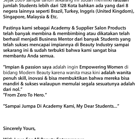
Sejak 2009 sampai tahun sekarang ini sudah memiliki
ratusan
jumlah Students lebih dari 128 Kota bahkan ada yang dari 8
negera lainnya seperti Brazil, Turkey, Inggris (United Kingdom),
Singapore, Malaysia & Etc.
Pastinya kami sebagai Academy & Supplier Salon Products
telah banyak membina & membimbing atau dikatakan telah
berhasil menjadi Business Mentor dari banyak Students yang
telah sukses mencapai impiannya di Beauty Industry sampai
sekarang ini & sudah terbukti bahwa kami sangat bisa
membantu Anda semua.
”Impian & passion saya
adalah ingin
Empowering Women
di
bidang Modern Beauty karena wanita masa kini
adalah wanita
penuh skill, inovasi & bisa membuktikan bahwa mereka bisa
mandiri & sukses walaupun memulai segala sesuatunya adalah
dari nol.”
”From Zero To Hero.”
”Sampai Jumpa Di Academy Kami, My Dear Students...”
Sincerely Yours,