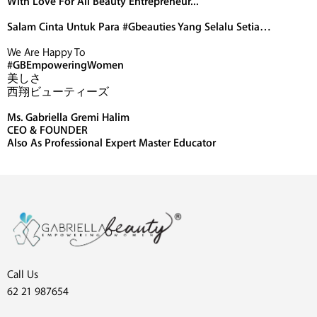
With Love For All Beauty Entrepreneur...
Salam Cinta Untuk Para #Gbeauties Yang Selalu Setia…
We Are Happy To
#GBEmpoweringWomen
美しさ
西翔ビューティーズ
Ms. Gabriella Gremi Halim
CEO & FOUNDER
Also As Professional Expert Master Educator
Call Us
62 21 987654